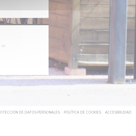
s de
UEVA VENTANA))
((ABRE EN UNA NUEVA VENTANA))
((ABRE EN UNA NUEV
((
PROTECCIÓN DE DATOS PERSONALES
POLÍTICA DE COOKIES
ACCESIBILIDAD