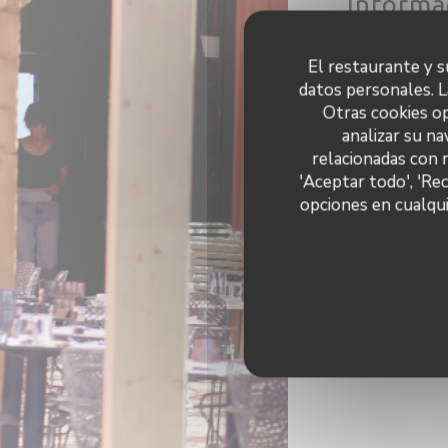
Informa
tradicional, produ
El restaurante y su
datos personales. L
Tip
Otras cookies op
analizar su na
relacionadas con 
'Aceptar todo', 'Re
Climatización, Acce
opciones en cualqui
Mét
Apple Pay, 
Eurocard/Masterc
Efectivo, Visa, V
American Expr