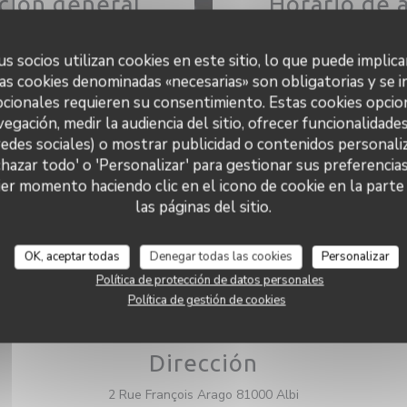
ción general
Horario de 
Cocina
Lunes
ctos frescos, Hecho en casa
s socios utilizan cookies en este sitio, lo que puede implica
as cookies denominadas «necesarias» son obligatorias y se i
o de negocio
Mar
-
Jue
11:45 -
cionales requieren su consentimiento. Estas cookies opcio
Brasserie
vegación, medir la audiencia del sitio, ofrecer funcionalidade
Vie
-
Sab
11:45 -
redes sociales) o mostrar publicidad o contenidos personaliz
Servicios
chazar todo' o 'Personalizar' para gestionar sus preferencia
so a Discapacitados, Terraza
Azzurro
Domingo
er momento haciendo clic en el icono de cookie en la parte i
odos de pago
las páginas del sitio.
Contactless Payment,
ard, Tickets restaurante,
ouchers de Viaje, Cheques,
OK, aceptar todas
Denegar todas las cookies
Personalizar
ess, Tarjeta de Crédito
Política de protección de datos personales
Política de gestión de cookies
Dirección
((abre en una nue
2 Rue François Arago 81000 Albi