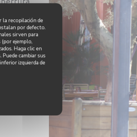
apertura
Cerrado
r la recopilación de
nstalan por defecto.
 14:00
19:00 - 21:30
•
nales sirven para
s (por ejemplo,
 14:00
19:00 - 22:00
•
ados. Haga clic en
s. Puede cambiar sus
Cerrado
nferior izquierda de
va ventana))