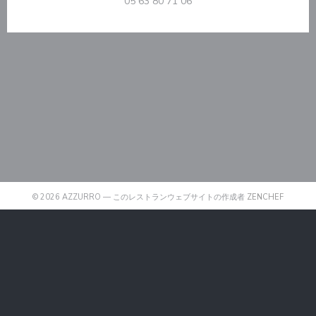
05 63 80 71 06
((新しい
© 2026 AZZURRO — このレストランウェブサイトの作成者
ZENCHEF
((新しいウィンドウで開きます))
免責
((新しいウィンドウで開きます))
利用規約
((新しいウィンドウで開きます))
個人情報保護方針
((新しいウィンドウで開きます))
クッキー ポリシー
((新しいウィンドウで開きます))
アクセシビリティ