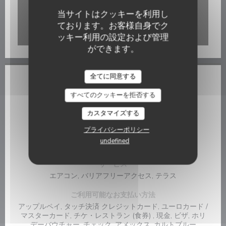
当サイトはクッキーを利用し
ております。お客様自身でク
ッキー利用の設定および管理
Waze Map が無効になっています。
許可
ができます。
Azzurro
全てに同意する
店舗情報
すべてのクッキーを拒否する
料理
カスタマイズする
伝統的な, 新鮮な製品, 自家製
プライバシーポリシー
ビジネスタイプ
undefined
Brasserie
サービス
エアコン, バリアフリーアクセス, テラス
ご利用可能なお支払い方法
アップルペイ, タッチ決済 クレジットカード, ユーロカード /
マスターカード, チケ・レストラン (食券) , 現金, ビザ, ホリ
デーバウチャー, チェック, アメックス, カルトブルー