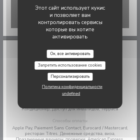
Этот сайт использует кукис
и позволяет вам
контролировать сервисы
Waze Map Деактивирован.
Позволить
которые вы хотите
активировать
Azzurro
Общая информация
Ок, все активировать
Кухня
Запретить использование cookies
традиционный, свежий продукт, домашний
Персонализировать
Тип заведения
Политика конфиденциальности
Brasserie
undefined
Услуги
Кондиционер, Доступ для инвалидов, терраса
Способы оплаты
Apple Pay, Paiement Sans Contact, Eurocard / Mastercard,
ресторан Titres, Денежные средства, виза,
Праздничные ваучеры, проверки, American Express,