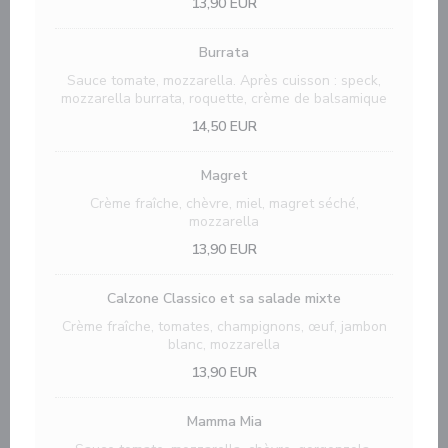
13,90 EUR
Burrata
Sauce tomate, mozzarella. Après cuisson : speck,
mozzarella burrata, roquette, crème de balsamique
14,50 EUR
Magret
Crème fraîche, chèvre, miel, magret séché,
mozzarella
13,90 EUR
Calzone Classico et sa salade mixte
Crème fraîche, tomates, champignons, œuf, jambon
blanc, mozzarella
13,90 EUR
Mamma Mia