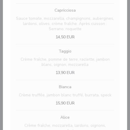
Capricciosa
Sauce tomate, mozzarella, champignons, aubergines,
lardons, olives, crème fraîche. Après cuisson :
Serrano, roquette
14,50 EUR
Taggio
Crème fraîche, pomme de terre, raclette, jambon
blanc, oignon, mozzarella
13,90 EUR
Bianca
Crème truffée, jambon blanc truffé, burrata, speck
15,90 EUR
Alice
Crème fraîche, mozzarella, lardons, oignons,