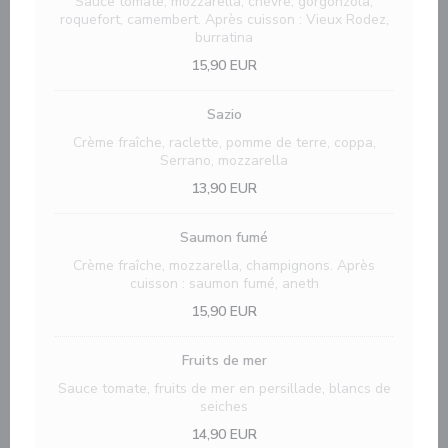
Sauce tomate, mozzarella, chèvre, gorgonzola,
roquefort, camembert. Après cuisson : Vieux Rodez,
burratina
15,90 EUR
Sazio
Crème fraîche, raclette, pomme de terre, coppa,
Serrano, mozzarella
13,90 EUR
Saumon fumé
Crème fraîche, mozzarella, champignons. Après
cuisson : saumon fumé, aneth
15,90 EUR
Fruits de mer
Sauce tomate, fruits de mer en persillade, blancs de
seiches
14,90 EUR