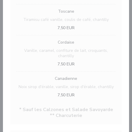
Toscane
Tiramisu café vanille, coulis de café, chantilly
7,50 EUR
Cordaise
Vanille, caramel, confiture de lait, croquants,
chantilly
7,50 EUR
Canadienne
Noix sirop d'érable, vanille, sirop d'érable, chantilly
7,50 EUR
* Sauf les Calzones et Salade Savoyarde
** Charcuterie