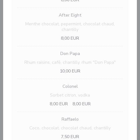
After Eight
Menthe chocolat, pepermint, chocolat chaud,
chantilly
8,00 EUR
Don Papa
Rhum raisins, café, chantilly, rhum "Don Papa"
10,00 EUR
Colonel
Sorbet citron, vodka
8,00 EUR
8,00 EUR
Raffaelo
Coco, chocolat, chocolat chaud, chantilly
7,50 EUR