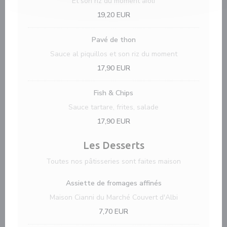
Et son riz du moment aïoli
19,20 EUR
Pavé de thon
Sauce al piquillos et son riz du moment
17,90 EUR
Fish & Chips
Sauce tartare, frites, salade
17,90 EUR
Les Desserts
Toutes nos pâtisseries sont faites maison
Assiette de fromages affinés
Maison Cianni du Marché Couvert d'Albi
7,70 EUR