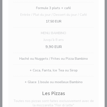
Formule 3 plats + café
Entrée / Plat du jour / Dessert du jour / Café
17,50 EUR
MENU BAMBINO
Jusqu'à 8 ans
9,90 EUR
Haché ou Nuggets / Frites ou Pizza Bambino
+ Coca, Fanta, Ice Tea ou Sirop
+ Glace 1 boule ou moelleux Bambino
Les Pizzas
Toutes nos pizzas sont faites exclusivement avec de
la mozzarella "Fior di latte"