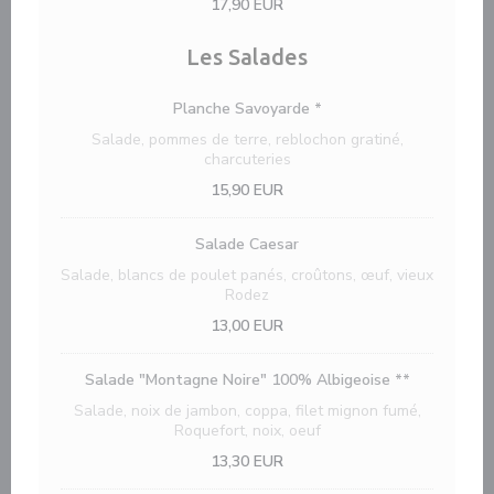
17,90 EUR
Les Salades
Planche Savoyarde *
Salade, pommes de terre, reblochon gratiné,
charcuteries
15,90 EUR
Salade Caesar
Salade, blancs de poulet panés, croûtons, œuf, vieux
Rodez
13,00 EUR
Salade "Montagne Noire" 100% Albigeoise **
Salade, noix de jambon, coppa, filet mignon fumé,
Roquefort, noix, oeuf
13,30 EUR