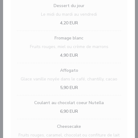
Dessert du jour
Le midi du mardi au vendredi
4,20 EUR
Fromage blanc
Fruits rouges, miel ou crème de marrons
4,90 EUR
Affogato
Glace vanille noyée dans le café, chantilly, cacao
5,90 EUR
Coulant au chocolat coeur Nutella
6,90 EUR
Cheesecake
Fruits rouges, caramel, chocolat ou confiture de lait