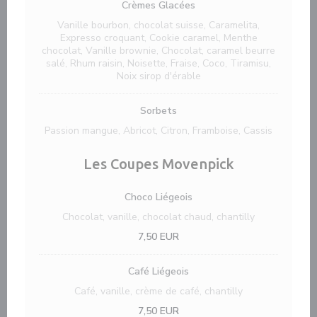
Crèmes Glacées
Vanille bourbon, chocolat suisse, Caramelita,
Expresso croquant, Cookie caramel, Menthe
chocolat, Vanille brownie, Chocolat, caramel beurre
salé, Rhum raisin, Noisette, Fraise, Coco, Tiramisu,
Noix sirop d'érable
Sorbets
Passion mangue, Abricot, Citron, Framboise, Cassis
Les Coupes Movenpick
Choco Liégeois
Chocolat, vanille, chocolat chaud, chantilly
7,50 EUR
Café Liégeois
Café, vanille, crème de café, chantilly
7,50 EUR