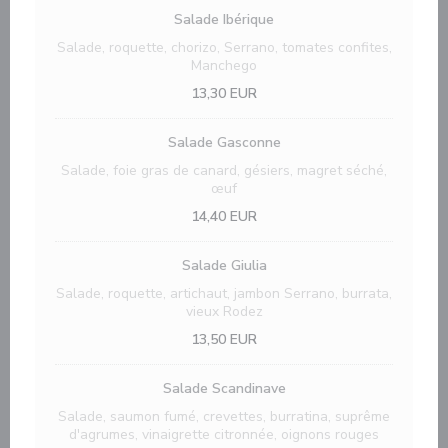
Salade Ibérique
Salade, roquette, chorizo, Serrano, tomates confites,
Manchego
13,30 EUR
Salade Gasconne
Salade, foie gras de canard, gésiers, magret séché,
œuf
14,40 EUR
Salade Giulia
Salade, roquette, artichaut, jambon Serrano, burrata,
vieux Rodez
13,50 EUR
Salade Scandinave
Salade, saumon fumé, crevettes, burratina, suprême
d'agrumes, vinaigrette citronnée, oignons rouges