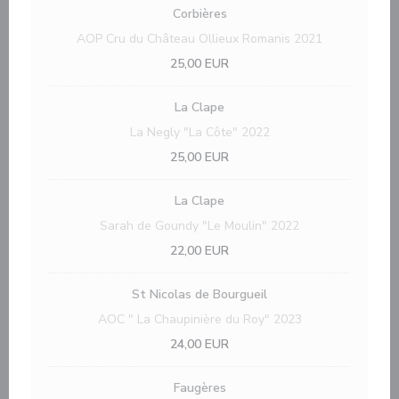
Corbières
AOP Cru du Château Ollieux Romanis 2021
25,00 EUR
La Clape
La Negly "La Côte" 2022
25,00 EUR
La Clape
Sarah de Goundy "Le Moulin" 2022
22,00 EUR
St Nicolas de Bourgueil
AOC " La Chaupinière du Roy" 2023
24,00 EUR
Faugères