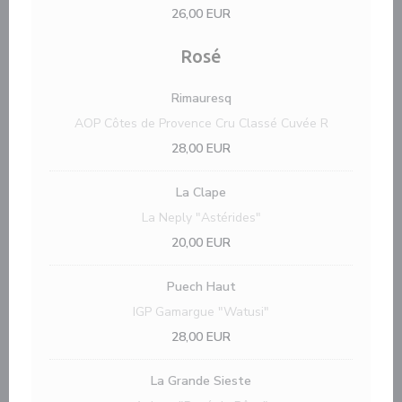
26,00 EUR
Rosé
Rimauresq
AOP Côtes de Provence Cru Classé Cuvée R
28,00 EUR
La Clape
La Neply "Astérides"
20,00 EUR
Puech Haut
IGP Gamargue "Watusi"
28,00 EUR
La Grande Sieste