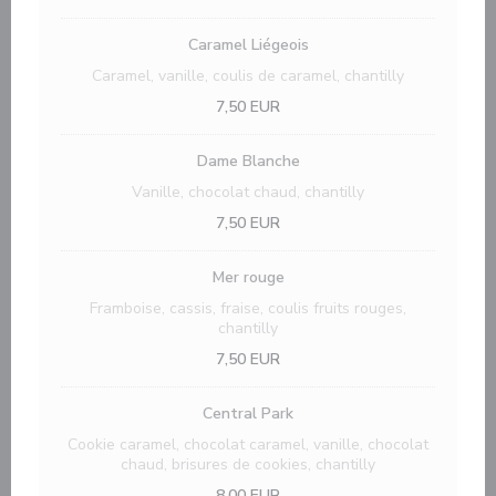
Caramel Liégeois
Caramel, vanille, coulis de caramel, chantilly
7,50 EUR
Dame Blanche
Vanille, chocolat chaud, chantilly
7,50 EUR
Mer rouge
Framboise, cassis, fraise, coulis fruits rouges,
chantilly
7,50 EUR
Central Park
Cookie caramel, chocolat caramel, vanille, chocolat
chaud, brisures de cookies, chantilly
8,00 EUR