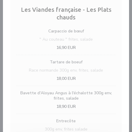
Les Viandes française - Les Plats
chauds
Carpaccio de bœuf
" Au couteau " frites, salade
16,90 EUR
Tartare de boeuf
Race normande 300g env, frites, salade
18,00 EUR
Bavette d'Aloyau Angus à l'échalotte 300g env,
frites, salade
18,90 EUR
Entrecôte
300g env, frites salade