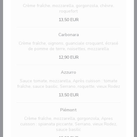
Crème fraîche, mozzarella, gorgonzola, chèvre,
roquefort
13,50 EUR
Carbonara
Crème fraîche, oignons, guanciale croquant, écrasé
de pomme de terre, noisettes, mozzarella
12,90 EUR
Azzurro
Sauce tomate, mozzarella, Après cuisson : tomate
fraîche, sauce basilic, Serrano, roquette, vieux Rodez
13,50 EUR
Piémont
Crème fraîche, mozzarella, gorgonzola, Apres
cuisson : spianata piccante, Serrano, vieux Rodez,
sauce basilic