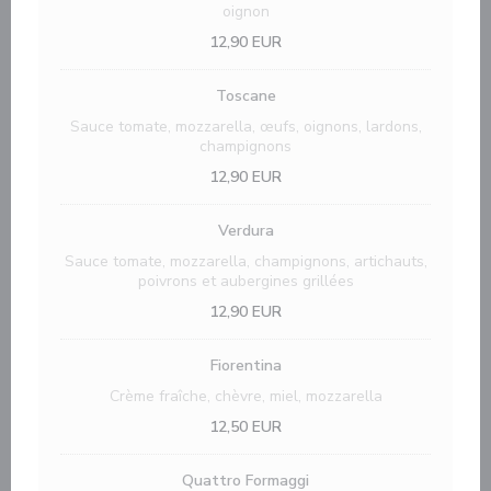
oignon
12,90 EUR
Toscane
Sauce tomate, mozzarella, œufs, oignons, lardons,
champignons
12,90 EUR
Verdura
Sauce tomate, mozzarella, champignons, artichauts,
poivrons et aubergines grillées
12,90 EUR
Fiorentina
Crème fraîche, chèvre, miel, mozzarella
12,50 EUR
Quattro Formaggi