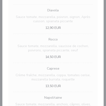
Diavola
Sauce tomate, mozzarella, poivron, oignon, Après
cuisson, spianata piccante
12,90 EUR
Rocco
Sauce tomate, mozzarella, saucisse de cochon,
poivrons, spianata piccante, oeuf
14,50 EUR
Caprese
Crème fraîche, mozzarella, coppa, tomates cerise,
mozzarella burrata, roquette
13,50 EUR
Napolitaine
Sauce tomate, mozzarella, anchois, câpres, olives,