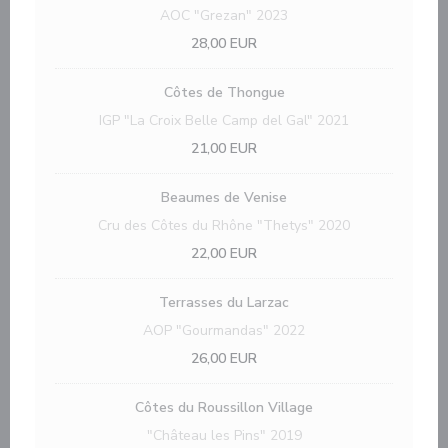
AOC "Grezan" 2023
28,00 EUR
Côtes de Thongue
IGP "La Croix Belle Camp del Gal" 2021
21,00 EUR
Beaumes de Venise
Cru des Côtes du Rhône "Thetys" 2020
22,00 EUR
Terrasses du Larzac
AOP "Gourmandas" 2022
26,00 EUR
Côtes du Roussillon Village
"Château les Pins" 2019