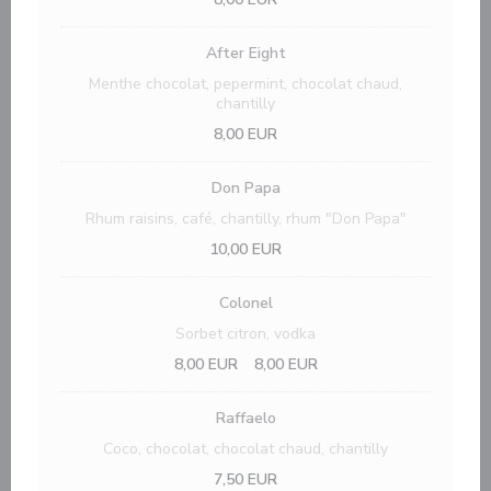
After Eight
Menthe chocolat, pepermint, chocolat chaud,
chantilly
8,00 EUR
Don Papa
Rhum raisins, café, chantilly, rhum "Don Papa"
10,00 EUR
Colonel
Sorbet citron, vodka
8,00 EUR
8,00 EUR
Raffaelo
Coco, chocolat, chocolat chaud, chantilly
7,50 EUR