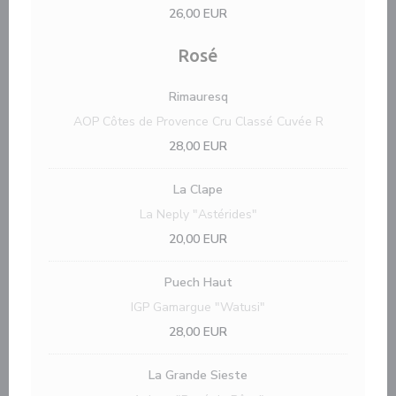
26,00 EUR
Rosé
Rimauresq
AOP Côtes de Provence Cru Classé Cuvée R
28,00 EUR
La Clape
La Neply "Astérides"
20,00 EUR
Puech Haut
IGP Gamargue "Watusi"
28,00 EUR
La Grande Sieste