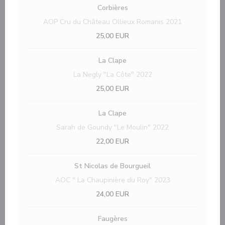
Corbières
AOP Cru du Château Ollieux Romanis 2021
25,00 EUR
La Clape
La Negly "La Côte" 2022
25,00 EUR
La Clape
Sarah de Goundy "Le Moulin" 2022
22,00 EUR
St Nicolas de Bourgueil
AOC " La Chaupinière du Roy" 2023
24,00 EUR
Faugères