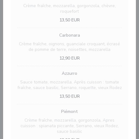
Crème fraîche, mozzarella, gorgonzola, chèvre,
roquefort
13,50 EUR
Carbonara
Crème fraîche, oignons, guanciale croquant, écrasé
de pomme de terre, noisettes, mozzarella
12,90 EUR
Azzurro
Sauce tomate, mozzarella, Après cuisson : tomate
fraîche, sauce basilic, Serrano, roquette, vieux Rodez
13,50 EUR
Piémont
Crème fraîche, mozzarella, gorgonzola, Apres
cuisson : spianata piccante, Serrano, vieux Rodez,
sauce basilic