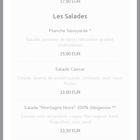
17,90 EUR
Les Salades
Planche Savoyarde *
Salade, pommes de terre, reblochon gratiné,
charcuteries
15,90 EUR
Salade Caesar
Salade, blancs de poulet panés, croûtons, œuf, vieux
Rodez
13,00 EUR
Salade "Montagne Noire" 100% Albigeoise **
Salade, noix de jambon, coppa, filet mignon fumé,
Roquefort, noix, oeuf
13,30 EUR