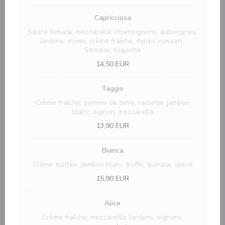
Capricciosa
Sauce tomate, mozzarella, champignons, aubergines,
lardons, olives, crème fraîche. Après cuisson :
Serrano, roquette
14,50 EUR
Taggio
Crème fraîche, pomme de terre, raclette, jambon
blanc, oignon, mozzarella
13,90 EUR
Bianca
Crème truffée, jambon blanc truffé, burrata, speck
15,90 EUR
Alice
Crème fraîche, mozzarella, lardons, oignons,