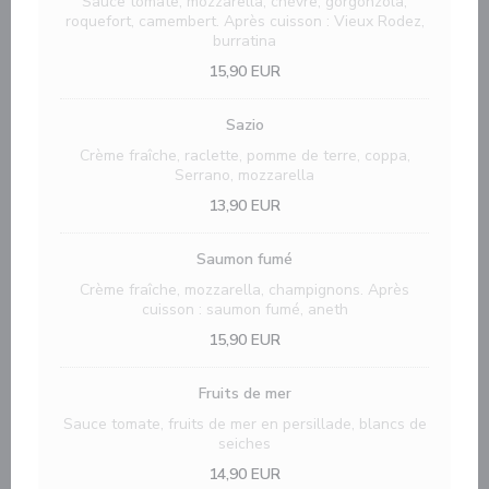
Sauce tomate, mozzarella, chèvre, gorgonzola,
roquefort, camembert. Après cuisson : Vieux Rodez,
burratina
15,90 EUR
Sazio
Crème fraîche, raclette, pomme de terre, coppa,
Serrano, mozzarella
13,90 EUR
Saumon fumé
Crème fraîche, mozzarella, champignons. Après
cuisson : saumon fumé, aneth
15,90 EUR
Fruits de mer
Sauce tomate, fruits de mer en persillade, blancs de
seiches
14,90 EUR