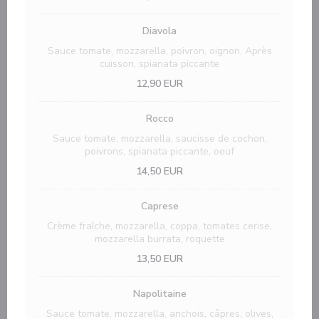
Diavola
Sauce tomate, mozzarella, poivron, oignon, Après
cuisson, spianata piccante
12,90 EUR
Rocco
Sauce tomate, mozzarella, saucisse de cochon,
poivrons, spianata piccante, oeuf
14,50 EUR
Caprese
Crème fraîche, mozzarella, coppa, tomates cerise,
mozzarella burrata, roquette
13,50 EUR
Napolitaine
Sauce tomate, mozzarella, anchois, câpres, olives,