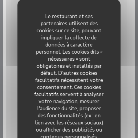
21,90 EUR
Le restaurant et ses
Entrecôte
partenaires utilisent des
500g env, frites salade
cookies sur ce site, pouvant
impliquer la collecte de
28,90 EUR
données à caractère
personnel. Les cookies dits «
Pavé de bœuf " Maison Tarn Viande"
nécessaires » sont
300g environ, bleu ou saignant, frites, salade
obligatoires et installés par
21,90 EUR
défaut. D'autres cookies
facultatifs nécessitent votre
Le Burger Azzurro
consentement. Ces cookies
facultatifs servent à analyser
Haché bouchère 250g race normande (maison
Cobé), cheddar, oignon rouge, tomate, frites, salade
votre navigation, mesurer
l'audience du site, proposer
15,90 EUR
des fonctionnalités (ex : en
lien avec les réseaux sociaux)
Le Burger du moment
ou afficher des publicités ou
Voir ardoise
contenus personnalisés.
Azzurro