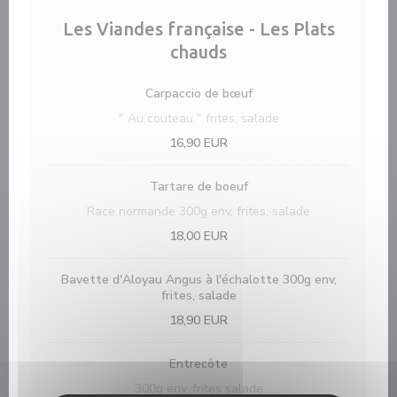
Les Viandes française - Les Plats
chauds
Carpaccio de bœuf
" Au couteau " frites, salade
16,90 EUR
Tartare de boeuf
Race normande 300g env, frites, salade
18,00 EUR
Bavette d'Aloyau Angus à l'échalotte 300g env,
frites, salade
18,90 EUR
Entrecôte
300g env, frites salade