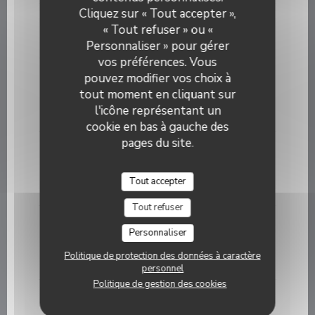
Cliquez sur « Tout accepter »,
Double steak dans le burger
« Tout refuser » ou «
+ 6,50 €
Personnaliser » pour gérer
vos préférences. Vous
Araignée de cochon
pouvez modifier vos choix à
tout moment en cliquant sur
En persillade, et son écrasé de pommes de terre
l'icône représentant un
18,90 EUR
cookie en bas à gauche des
pages du site.
Magret de canard entier
Frites, salade
Tout accepter
22,00 EUR
Tout refuser
Escalope de veau milanaise
Personnaliser
Linguines sauce arrabianta
Politique de protection des données à caractère
18,90 EUR
personnel
Politique de gestion des cookies
Seiches à la plancha en persillade