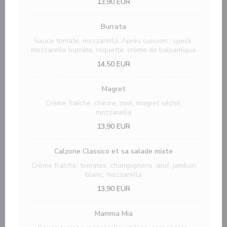
13,90 EUR
Burrata
Sauce tomate, mozzarella. Après cuisson : speck,
mozzarella burrata, roquette, crème de balsamique
14,50 EUR
Magret
Crème fraîche, chèvre, miel, magret séché,
mozzarella
13,90 EUR
Calzone Classico et sa salade mixte
Crème fraîche, tomates, champignons, œuf, jambon
blanc, mozzarella
13,90 EUR
Mamma Mia