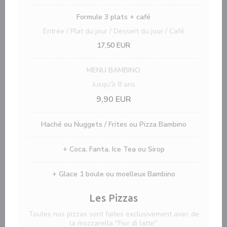
Formule 3 plats + café
Entrée / Plat du jour / Dessert du jour / Café
17,50 EUR
MENU BAMBINO
Jusqu'à 8 ans
9,90 EUR
Haché ou Nuggets / Frites ou Pizza Bambino
+ Coca, Fanta, Ice Tea ou Sirop
+ Glace 1 boule ou moelleux Bambino
Les Pizzas
Toutes nos pizzas sont faites exclusivement avec de
la mozzarella "Fior di latte"