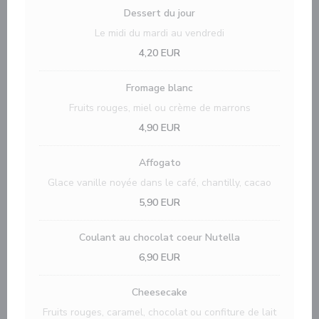
Dessert du jour
Le midi du mardi au vendredi
4,20 EUR
Fromage blanc
Fruits rouges, miel ou crème de marrons
4,90 EUR
Affogato
Glace vanille noyée dans le café, chantilly, cacao
5,90 EUR
Coulant au chocolat coeur Nutella
6,90 EUR
Cheesecake
Fruits rouges, caramel, chocolat ou confiture de lait