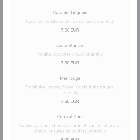
Caramel Liégeois
Caramel, vanille, coulis de caramel, chantilly
7,50 EUR
Dame Blanche
Vanille, chocolat chaud, chantilly
7,50 EUR
Mer rouge
Framboise, cassis, fraise, coulis fruits rouges,
chantilly
7,50 EUR
Central Park
Cookie caramel, chocolat caramel, vanille, chocolat
chaud, brisures de cookies, chantilly
8,00 EUR