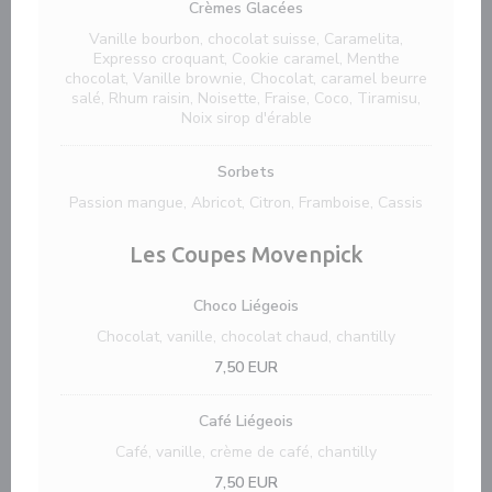
Crèmes Glacées
Vanille bourbon, chocolat suisse, Caramelita,
Expresso croquant, Cookie caramel, Menthe
chocolat, Vanille brownie, Chocolat, caramel beurre
salé, Rhum raisin, Noisette, Fraise, Coco, Tiramisu,
Noix sirop d'érable
Sorbets
Passion mangue, Abricot, Citron, Framboise, Cassis
Les Coupes Movenpick
Choco Liégeois
Chocolat, vanille, chocolat chaud, chantilly
7,50 EUR
Café Liégeois
Café, vanille, crème de café, chantilly
7,50 EUR