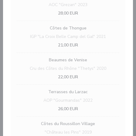
AOC "Grezan" 2023
28,00 EUR
Côtes de Thongue
IGP "La Croix Belle Camp del Gal" 2021
21,00 EUR
Beaumes de Venise
Cru des Côtes du Rhône "Thetys" 2020
22,00 EUR
Terrasses du Larzac
AOP "Gourmandas" 2022
26,00 EUR
Côtes du Roussillon Village
"Château les Pins" 2019