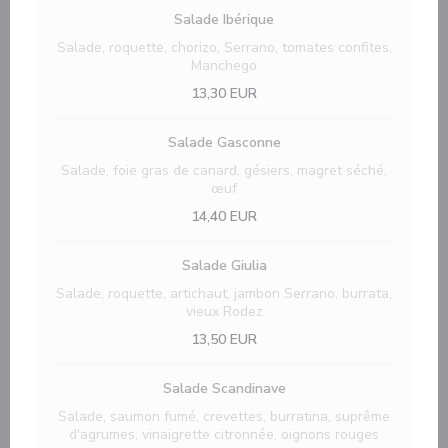
Salade Ibérique
Salade, roquette, chorizo, Serrano, tomates confites,
Manchego
13,30 EUR
Salade Gasconne
Salade, foie gras de canard, gésiers, magret séché,
œuf
14,40 EUR
Salade Giulia
Salade, roquette, artichaut, jambon Serrano, burrata,
vieux Rodez
13,50 EUR
Salade Scandinave
Salade, saumon fumé, crevettes, burratina, suprême
d'agrumes, vinaigrette citronnée, oignons rouges