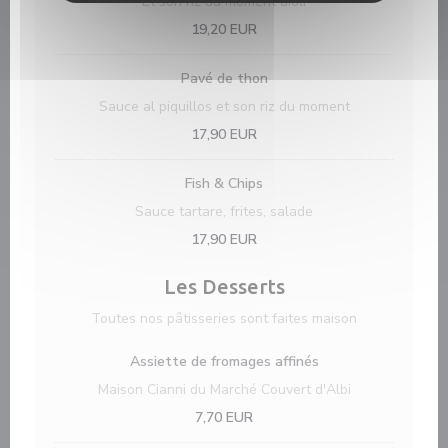
Et son riz du moment aïoli
19,20 EUR
Pavé de thon
Sauce al piquillos et son riz du moment
17,90 EUR
Fish & Chips
Sauce tartare, frites, salade
17,90 EUR
Les Desserts
Toutes nos pâtisseries sont faites maison
Assiette de fromages affinés
Maison Cianni du Marché Couvert d'Albi
7,70 EUR