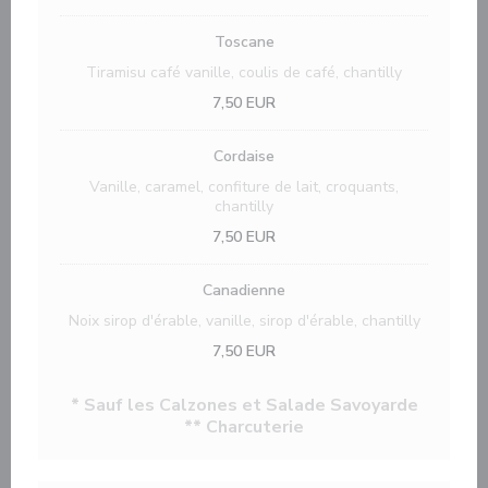
Toscane
Tiramisu café vanille, coulis de café, chantilly
7,50 EUR
Cordaise
Vanille, caramel, confiture de lait, croquants,
chantilly
7,50 EUR
Canadienne
Noix sirop d'érable, vanille, sirop d'érable, chantilly
7,50 EUR
* Sauf les Calzones et Salade Savoyarde
** Charcuterie