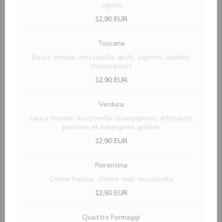
oignon
12,90 EUR
Toscane
Sauce tomate, mozzarella, œufs, oignons, lardons,
champignons
12,90 EUR
Verdura
Sauce tomate, mozzarella, champignons, artichauts,
poivrons et aubergines grillées
12,90 EUR
Fiorentina
Crème fraîche, chèvre, miel, mozzarella
12,50 EUR
Quattro Formaggi